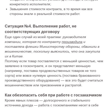
Опыт
Контакты
конкретного исполнителя;
Завышения стоимости контракта, в то время как все
стороны знали о реальной стоимости работ.
Мультимедиа
Ситуация №4. Выполнение работ, не
Инфографика
Видео
соответствующих договору
Подкасты
Еще один случай из моей практики:
руководителя
компании, которая по контракту
производила
и
Тесты
поставляла флешки Министерству обороны, обвинили в
мошенничестве, поскольку выяснилось, что она закупила
их в Китае.
Поэтому если товар поставляется с меньшей ценностью, чем
Информ-Бюро
заявлено в госконтракте, и он представляет меньшую
(например, поставка продовольственных товаров не того
Новости Бюро
Аналитика
сорта) или вовсе нулевую ценность (поставка бракованного
производственного оборудования) — все это будет считаться
Мероприятия
мошенничеством или присвоением и растратой.
Бюро в СМИ
Как обезопасить себя при работе с госзаказчиком
Кроме явных плюсов — долгосрочного и стабильного
источника дохода — работа с госкомпаниями несет в себе