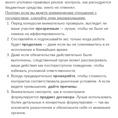
много уголовно-правовых рисков: контроль, как расходуются
Контакты
бюджетные средства, никто не отменял.
Поэтому если вы ведете коммерческие отношения с
государством, следуйте этим рекомендациям:
123610, Москва, Краснопресненская
Перед конкурсом внимательно проверьте, выглядит ли
набережная, дом 12, подъезд 6, этаж
ваше участие
прозрачным
— лучше, чтобы не было ни
13, офис 1347
намека на аффилированность.
Составляйте и подписывайте акт, только когда работа
будет
проделана
— даже если вы не сомневаетесь в их
+7 (495) 649-82-44
исполнении в ближайшее время.
Даже если обязательства действительно были
info@zabeyda.ru
выполнены, следственный орган может рассматривать
WhatsApp ↗
ваши действия как постпреступное поведение, чтобы
избежать уголовной ответственности.
Всегда предварительно
проверяйте
, чтобы стоимость
контрактов соответствовала рыночным условиям. А если
видите превышение,
дайте причины
.
Внимательно смотрите, как в госконтракте
формулируется
предмет договора
. Лучше использовать
более детальные и конкретные формулировки — так вы
исключите разночтения и обезопасите себя от внимания
органов.