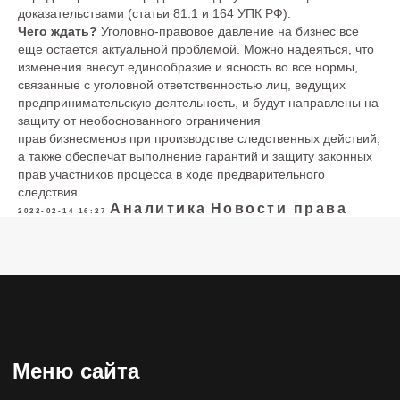
доказательствами (статьи 81.1 и 164 УПК РФ).
123610, Москва, Краснопресненская
Чего ждать?
Уголовно-правовое давление на бизнес все
набережная, дом 12, подъезд 6, этаж
еще остается актуальной проблемой. Можно надеяться, что
13, офис 1347
изменения внесут единообразие и ясность во все нормы,
связанные с уголовной ответственностью лиц, ведущих
+7 (495) 649-82-44
предпринимательскую деятельность, и будут направлены на
защиту от необоснованного ограничения
info@zabeyda.ru
прав бизнесменов при производстве следственных действий,
а также обеспечат выполнение гарантий и защиту законных
WhatsApp ↗
прав участников процесса в ходе предварительного
следствия.
Аналитика
Новости права
2022-02-14 16:27