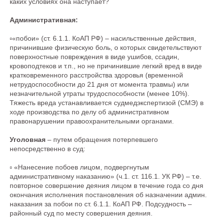
каких условиях она наступает?
Административная:
▫️«побои» (ст. 6.1.1. КоАП РФ) – насильственные действия,
причинившие физическую боль, о которых свидетельствуют
поверхностные повреждения в виде ушибов, ссадин,
кровоподтеков и т.п., но не причинившие легкий вред в виде
кратковременного расстройства здоровья (временной
нетрудоспособности до 21 дня от момента травмы) или
незначительной утраты трудоспособности (менее 10%).
Тяжесть вреда устанавливается судмедэкспертизой (СМЭ) в
ходе производства по делу об административном
правонарушении правоохранительными органами.
Уголовная
– путем обращения потерпевшего
непосредственно в суд:
▫️ «Нанесение побоев лицом, подвергнутым
административному наказанию» (ч.1. ст. 116.1. УК РФ) – т.е.
повторное совершение деяния лицом в течение года со дня
окончания исполнения постановления об назначении админ.
наказания за побои по ст. 6.1.1. КоАП РФ. Подсудность –
районный суд по месту совершения деяния.