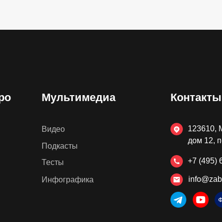
ро
Мультимедиа
Контакты
123610, 
Видео
дом 12, 
Подкасты
+7 (495) 
Тесты
info@zab
Инфографика