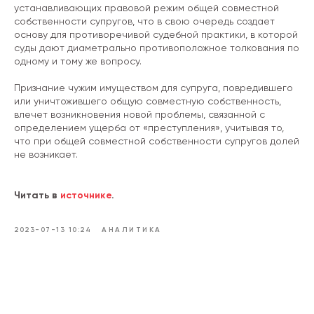
устанавливающих правовой режим общей совместной
собственности супругов, что в свою очередь создает
Мультимедиа
основу для противоречивой судебной практики, в которой
суды дают диаметрально противоположное толкования по
Инфографика
Видео
одному и тому же вопросу.
Подкасты
Признание чужим имуществом для супруга, повредившего
Тесты
или уничтожившего общую совместную собственность,
влечет возникновения новой проблемы, связанной с
определением ущерба от «преступления», учитывая то,
что при общей совместной собственности супругов долей
Информ-Бюро
не возникает.
Новости Бюро
Аналитика
Читать в
источнике
.
Мероприятия
2023-07-13 10:24
АНАЛИТИКА
Бюро в СМИ
Контакты