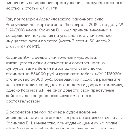
виновным в совершении преступления, предусмотренного
частью 2 статьи 167 УК РФ.
Так, приговором Абзелиловского районного суда
Республики Башкортостан от 15 февраля 2018 г. по делу №
1-24/2018 некий Касимов В.Н. был признан виновным в
совершении покушения на умышленное уничтожение
имущества путем поджога (часть 3 статьи 30 часть 2
статьи 167 УК РФ).
Касимов В.Н. с целью уничтожения имущества,
являющегося общей совместной собственностью
супругов, вылив бензин на западную стену дома,
стоимостью 854000 руб. и кузов автомобиля «ИЖ-2126020»
стоимостью 54000 руб., совершил их поджог, в результате
чего загорелись западная стена дома и дверь автомобиля,
однако Касимов В.Н. не смог довести свои преступные
действия до конца по независящим от него
обстоятельством.
В рассматриваемом примере судом вовсе не
исследовался и не ставился вопрос о том, является ли для
Касимова В.Н. имущество, принадлежащее ему на праве
общей совместной собственности, чужим имуществом.