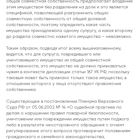
общая совместная собственность предполагает владение
этим имуществом без разделения на доли и это является
спецификой, позволяющей разграничить общую
совместную собственность от общей долевой
собственности, поэтому определить какая часть
имущества принадлежала одному супругу, а какая второму
до раздела совместно нажитого имущества – невозможно.
Таким образом, подводя итог всему вышеизложенному,
видится, что для супруга, повредившего или
уничтожившего имущество из общей совместной
собственности, это имущество не должно признаваться
чужим в контексте диспозиции статьи 167 УК РФ, поскольку
таковым может быть признано только такое имущество, в
отношении которого у лица отсутствуют правомочия
собственника.
Меню сайта
Существующее в постановлении Пленума Верховного
Суда РФ от 05.06.2002 № 14 «О судебной практике по
О Бюро
Услуги
делам о нарушении правил пожарной безопасности,
уничтожении или повреждении имущества путем поджога
Команда
Карьера
либо в результате неосторожного обращения с огнем»
регулирование этого вопроса противоречит положениям
Опыт
Контакты
гражданского и семейного законодательства,