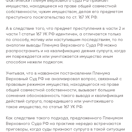
Фактически Пленум Верховного суда РФ признает
имущество, находящееся на праве общей совместной
собственности, чужим имуществом, делая его предметом
преступного посягательства по ст. 167 УК РФ.
А в следствие того, что предмет преступления в части 2 и
части 1 статьи 167 УК РФ идентичен, а отличается только
по способу, мотиву или наступившим последствиям, то по
аналогии выводы Пленума Верховного Суда РФ можно
распространить и на квалификацию деяния супруга, когда
им повреждается или уничтожается имущество иным
способом нежели поджогом.
Учитывая, что в названном постановлении Пленума
Верховный Суд РФ не анализировал вопрос, связанный с
правовым режимом имущества, находящегося на праве
общей совместной собственности, вызывает большие
сомнения обоснованность такого вывода и квалификация
действий супруга, повредившего или уничтожившего
такое имущество, по статье 167 УК РФ.
Как следствие такого подхода, предложенного Пленумом
Верховного Суда РФ на практике нередко встречаются
приговоры, когда суды признают супруга в такой ситуации