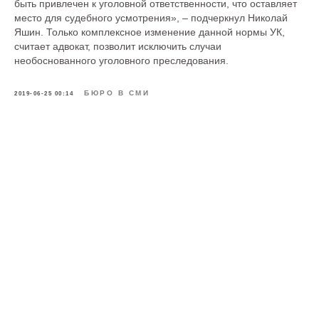
быть привлечен к уголовной ответственности, что оставляет
место для судебного усмотрения», – подчеркнул Николай
Яшин. Только комплексное изменение данной нормы УК,
считает адвокат, позволит исключить случаи
необоснованного уголовного преследования.
БЮРО В СМИ
2019-06-25 00:14
Меню сайта
О Бюро
Услуги
Команда
Карьера
Опыт
Контакты
Мультимедиа