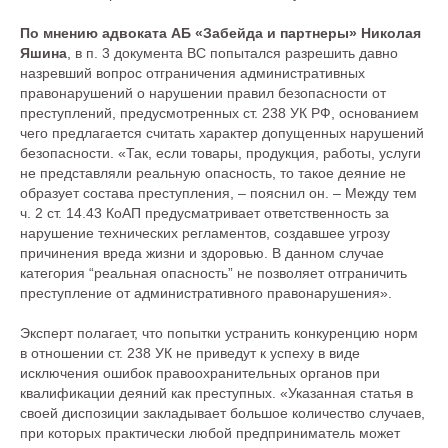
По мнению адвоката АБ «Забейда и партнеры» Николая
Яшина
, в п. 3 документа ВС попытался разрешить давно
назревший вопрос отграничения административных
правонарушений о нарушении правил безопасности от
преступлений, предусмотренных ст. 238 УК РФ, основанием
чего предлагается считать характер допущенных нарушений
безопасности. «Так, если товары, продукция, работы, услуги
не представляли реальную опасность, то такое деяние не
образует состава преступления, – пояснил он. – Между тем
ч. 2 ст. 14.43 КоАП предусматривает ответственность за
нарушение технических регламентов, создавшее угрозу
причинения вреда жизни и здоровью. В данном случае
категория “реальная опасность” не позволяет отграничить
преступление от административного правонарушения».
Эксперт полагает, что попытки устранить конкуренцию норм
в отношении ст. 238 УК не приведут к успеху в виде
исключения ошибок правоохранительных органов при
квалификации деяний как преступных. «Указанная статья в
своей диспозиции закладывает большое количество случаев,
при которых практически любой предприниматель может