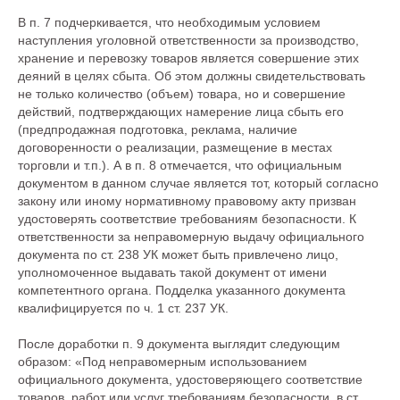
В п. 7 подчеркивается, что необходимым условием
наступления уголовной ответственности за производство,
хранение и перевозку товаров является совершение этих
деяний в целях сбыта. Об этом должны свидетельствовать
не только количество (объем) товара, но и совершение
действий, подтверждающих намерение лица сбыть его
(предпродажная подготовка, реклама, наличие
договоренности о реализации, размещение в местах
торговли и т.п.). А в п. 8 отмечается, что официальным
документом в данном случае является тот, который согласно
закону или иному нормативному правовому акту призван
удостоверять соответствие требованиям безопасности. К
ответственности за неправомерную выдачу официального
документа по ст. 238 УК может быть привлечено лицо,
уполномоченное выдавать такой документ от имени
компетентного органа. Подделка указанного документа
квалифицируется по ч. 1 ст. 237 УК.
После доработки п. 9 документа выглядит следующим
образом: «Под неправомерным использованием
официального документа, удостоверяющего соответствие
товаров, работ или услуг требованиям безопасности, в ст.