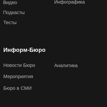
123610, Москва, Краснопресненская
набережная, дом 12, подъезд 6, этаж
13, офис 1347
+7 (495) 649-82-44
info@zabeyda.ru
WhatsApp ↗