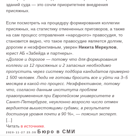
зданий суда — это сочли приоритетнее внедрения
присяжных.
Если посмотреть на процедуру формирования коллегии
присяжных, на статистику отмененных приговоров, а также
на сам процесс отправления «народного» правосудия, то
становится видно, что такое правосудие является долгим,
дорогим и неэффективным, уверен
Никита Меркулов
,
юрист АБ «Забейда и партнеры».
«Долгое и дорогое — потому что для формирования
коллеги из 12 присяжных и 2 запасных необходимо
пропустить через систему подбора кандидатов примерно
1 500 человек. Люди не готовы бросить все и уйти на 3–5
месяцев в какой-то процесс. Неэффективное, потому
что, согласно данным института проблем
Меню сайта
правоприменения при Европейском университете в
Санкт-Петербурге, неуклонно возросло число отмен
О Бюро
Услуги
вердиктов вышестоящими судами, в результате
достигнув уровня почти в 90 %», — пояснил эксперт.
Команда
Карьера
[...]
Читать
в источнике.
Опыт
Контакты
Бюро в СМИ
2020-11-27 23:38