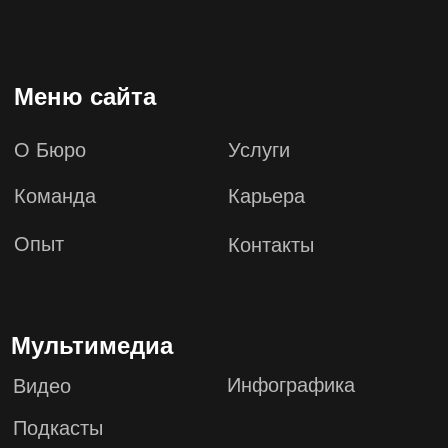
Информ-Бюро
Новости Бюро
Аналитика
Мероприятия
Бюро в СМИ
Контакты
123610, Москва, Краснопресненская
набережная, дом 12, подъезд 6, этаж
13, офис 1347
+7 (495) 649-82-44
info@zabeyda.ru