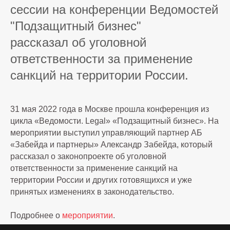
сессии на конференции Ведомостей
"Подзащитный бизнес"
рассказал
об уголовной
ответственности за применение
Меню сайта
санкций на территории России.
О Бюро
Услуги
Команда
Карьера
31 мая 2022 года в Москве прошла конференция из
цикла «Ведомости. Legal» «Подзащитный бизнес». На
Опыт
Контакты
мероприятии выступил управляющий партнер АБ
«Забейда и партнеры» Александр Забейда, который
рассказал о законопроекте об уголовной
Мультимедиа
ответственности за применение санкций на
Инфографика
Видео
территории России и других готовящихся и уже
Подкасты
принятых изменениях в законодательство.
Тесты
Подробнее о
мероприятии
.