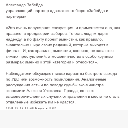
Александр Забейда
Тесты
управляющий партнер адвокатского бюро «Забейда и
партнеры»
«Это очень популярная спекуляция, и применяется она, как
Информ-Бюро
правило, в преддверии выборов. То есть людям дарят
надежду, а по факту проект амнистии, как правило,
Новости Бюро
Аналитика
значительно шире своих редакций, которые выходят в
финале. И, как правило, амнистии, конечно, не касаются
Мероприятия
тяжких преступлений, а мошенничество в особо крупных
размерах именно к этой категории и относится».
Бюро в СМИ
Наблюдатели обсуждают также варианты быстрого выхода
по УДО или возможность помилования. Аналогичные
рассуждения есть и по поводу судьбы экс-министра
экономики Алексея Улюкаева. Правда, во всех
Контакты
вышеперечисленных случаях отправления в места не столь
отдаленные избежать им не удастся.
123610, Москва, Краснопресненская
2018-01-17 00:43
Бюро в СМИ
набережная, дом 12, подъезд 6, этаж
13, офис 1347