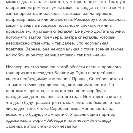
может сделать только мастер, у которого нет счета. Театру в
оперативном режиме нужны какие-то средства, он не может
запланировать эти расходы, как может запланировать,
например, школа или библиотека. Режиссеру потребовалась
какая-то вещь в процессе постановки спектакля или в
процессе эксплуатации спектакля. Ее нужно достать срочно,
потому что завтра премьера, завтра спектакль, который
невозможно отменить, и так далее. Это нормальная
практика. Вернее, она ненормальная с точки зрения закона,
но любой директор нарушает закон так или иначе».
Меню сайта
Несовершенство законов в этой области осенью прошлого
О Бюро
Услуги
года признал президент Владимир Путин и потребовал
внести необходимые изменения. Правда, Серебренников в
Команда
Карьера
тот момент уже находился под домашним арестом. По
прогнозам юристов, в этом статусе режиссер будет
Опыт
Контакты
находиться до конца весны этого года. Некоторые считают,
что дело будут рассматривать максимально быстро, в том
числе для того, чтобы Серебренников мог попасть под
Мультимедиа
возможную будущую амнистию. Управляющий партнер
адвокатского бюро «Забейда и партнеры» Александр
Инфографика
Видео
Забейда в этом сильно сомневается:
Подкасты