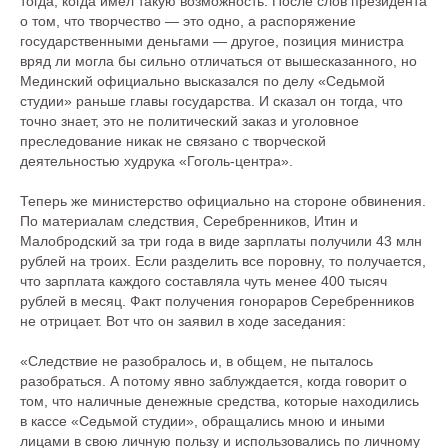
тогда, когда имел такую возможность. После слов президента
о том, что творчество — это одно, а распоряжение
государственными деньгами — другое, позиция министра
вряд ли могла бы сильно отличаться от вышесказанного, но
Мединский официально высказался по делу «Седьмой
студии» раньше главы государства. И сказал он тогда, что
точно знает, это не политический заказ и уголовное
преследование никак не связано с творческой
деятельностью худрука «Гоголь-центра».
Теперь же министерство официально на стороне обвинения.
По материалам следствия, Серебренников, Итин и
Малобродский за три года в виде зарплаты получили 43 млн
рублей на троих. Если разделить все поровну, то получается,
что зарплата каждого составляла чуть менее 400 тысяч
рублей в месяц. Факт получения гонораров Серебренников
не отрицает. Вот что он заявил в ходе заседания:
«Следствие не разобралось и, в общем, не пыталось
разобраться. А потому явно заблуждается, когда говорит о
том, что наличные денежные средства, которые находились
в кассе «Седьмой студии», обращались мною и иными
лицами в свою личную пользу и использовались по личному