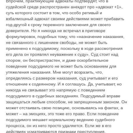
Впрочем, практикующие адвокаты подтвердят, что в
судейской среде распространен анекдот про «адвокат +1»,
суть которого состоит в том, что особо ретивый и
взбалмошный адвокат своими действиями может прибавить
год-другой к сроку тюремного заключения для своего
доверителя. Но я никогда не встречал в приговоре
формулировок, подобных тому, что «назначение наказания,
не связанного с лишением свободы, не может быть
применено к подсудимому, поскольку в ходе рассмотрения
его дела он проявлял неуважение к суду». Суд стоит над
спором, он беспристрастен, и даже оскорбительное
поведение подсудимого не может быть основанием для
утяжеления наказания. Мне могут возразить, что,
определяясь с размером наказания, суд учитывает и его
отношение к содеянному. И я соглашусь. Да, учитывает, но
никогда не связывает это напрямую с поведением
подсудимого в судебных заседаниях. Подсудимый вправе
защищаться любым способом, не запрещенным законом. Он
может отстаивать свою позицию, основываясь на фактах, а
может – на эмоциях, это тоже его право. Если поведение
подсудимого мешает нормальному ведению судебного
процесса, он из него просто удаляется. Если же в его
действиях усматриваются признаки преступления,