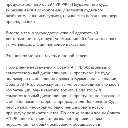
предусмотренного ст. 297 УК РФ («Неуважение к суду,
выразившееся в оскорблении участников судебного
разбирательства или судьи»), начинается новая процедура
преследования.
Вместе в тем в законодательстве об адвокатской
деятельности отсутствует упоминание об обстоятельствах,
Меню сайта
утяжеляющих дисциплинарное наказание.
О Бюро
Услуги
Это навело меня на мысль о второй версии.
Команда
Карьера
Проявление неуважения к Совету АП РБ образовывало
самостоятельный дисциплинарный проступок. Не буду
Опыт
Контакты
анализировать поведение адвоката Буркина на заседании
Совета АП РБ, поскольку, опять же, это находится вне моей
компетенции. Меня смутило вот что. Если это был
Мультимедиа
самостоятельный дисциплинарный проступок, не связанный
с обвинениями со стороны председателя Верховного Суда
Инфографика
Видео
республики, необходимо было инициировать новую
Подкасты
процедуру разбирательства. По логике вещей члены Совета
АП РБ, посчитавшие, что их коллега проявил к ним
Тесты
неуважение, на общих основаниях обращаются в