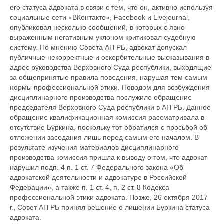
его статуса адвоката в связи с тем, что он, активно используя
социальные сети «ВКонтакте», Facebook и Livejournal,
опубликовал несколько сообщений, в которых с явно
выраженным негативным уклоном критиковал судебную
систему. По мнению Совета АП РБ, адвокат допускал
публичные некорректные и оскорбительные высказывания в
адрес руководства Верховного Суда республики, выходящие
за общепринятые правила поведения, нарушая тем самым
нормы профессиональной этики. Поводом для возбуждения
дисциплинарного производства послужило обращение
председателя Верховного Суда республики в АП РБ. Данное
обращение квалификационная комиссия рассматривала в
отсутствие Буркина, поскольку тот обратился с просьбой об
отложении заседания лишь перед самым его началом. В
результате изучения материалов дисциплинарного
производства комиссия пришла к выводу о том, что адвокат
нарушил подп. 4 п. 1 ст. 7 Федерального закона «Об
адвокатской деятельности и адвокатуре в Российской
Федерации», а также п. 1 ст. 4, п. 2 ст. 8 Кодекса
профессиональной этики адвоката. Позже, 26 октября 2017
г., Совет АП РБ принял решение о лишении Буркина статуса
адвоката.