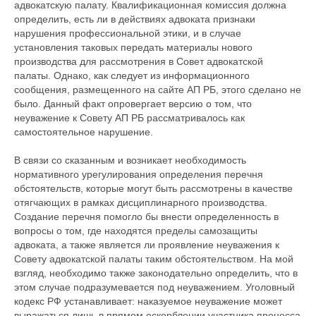
адвокатскую палату. Квалификационная комиссия должна
определить, есть ли в действиях адвоката признаки
нарушения профессиональной этики, и в случае
Информ-Бюро
установления таковых передать материалы нового
производства для рассмотрения в Совет адвокатской
Новости Бюро
Аналитика
палаты. Однако, как следует из информационного
сообщения, размещенного на сайте АП РБ, этого сделано не
Мероприятия
было. Данный факт опровергает версию о том, что
неуважение к Совету АП РБ рассматривалось как
Бюро в СМИ
самостоятельное нарушение.
В связи со сказанным и возникает необходимость
нормативного урегулирования определения перечня
обстоятельств, которые могут быть рассмотрены в качестве
Контакты
отягчающих в рамках дисциплинарного производства.
Создание перечня помогло бы внести определенность в
123610, Москва, Краснопресненская
вопросы о том, где находятся пределы самозащиты
адвоката, а также является ли проявление неуважения к
набережная, дом 12, подъезд 6, этаж
Совету адвокатской палаты таким обстоятельством. На мой
13, офис 1347
взгляд, необходимо также законодательно определить, что в
этом случае подразумевается под неуважением. Уголовный
+7 (495) 649-82-44
кодекс РФ устанавливает: наказуемое неуважение может
выражаться лишь в прямом оскорблении участника процесса