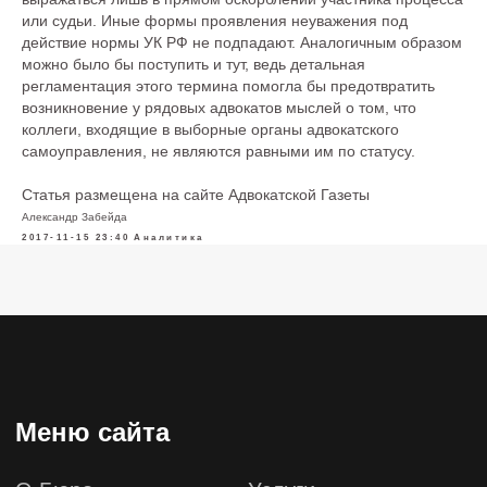
info@zabeyda.ru
или судьи. Иные формы проявления неуважения под
действие нормы УК РФ не подпадают. Аналогичным образом
WhatsApp ↗
можно было бы поступить и тут, ведь детальная
регламентация этого термина помогла бы предотвратить
возникновение у рядовых адвокатов мыслей о том, что
коллеги, входящие в выборные органы адвокатского
самоуправления, не являются равными им по статусу.
Статья размещена на сайте Адвокатской Газеты
Александр Забейда
2017-11-15 23:40
Аналитика