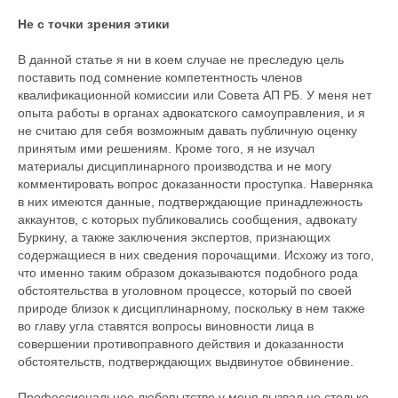
Не с точки зрения этики
В данной статье я ни в коем случае не преследую цель
поставить под сомнение компетентность членов
квалификационной комиссии или Совета АП РБ. У меня нет
опыта работы в органах адвокатского самоуправления, и я
не считаю для себя возможным давать публичную оценку
принятым ими решениям. Кроме того, я не изучал
материалы дисциплинарного производства и не могу
комментировать вопрос доказанности проступка. Наверняка
в них имеются данные, подтверждающие принадлежность
аккаунтов, с которых публиковались сообщения, адвокату
Буркину, а также заключения экспертов, признающих
содержащиеся в них сведения порочащими. Исхожу из того,
что именно таким образом доказываются подобного рода
обстоятельства в уголовном процессе, который по своей
природе близок к дисциплинарному, поскольку в нем также
во главу угла ставятся вопросы виновности лица в
совершении противоправного действия и доказанности
обстоятельств, подтверждающих выдвинутое обвинение.
Профессиональное любопытство у меня вызвал не столько