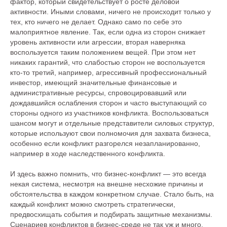
фактор, который свидетельствует о росте деловой
активности. Иными словами, ничего не происходит только у
тех, кто ничего не делает. Однако само по себе это
малоприятное явление. Так, если одна из сторон снижает
уровень активности или агрессии, вторая наверняка
воспользуется таким положением вещей. При этом нет
никаких гарантий, что слабостью сторон не воспользуется
кто-то третий, например, агрессивный профессиональный
инвестор, имеющий значительные финансовые и
административные ресурсы, спровоцировавший или
дождавшийся ослабления сторон и часто выступающий со
стороны одного из участников конфликта. Воспользоваться
шансом могут и отдельные представители силовых структур,
которые используют свои полномочия для захвата бизнеса,
особенно если конфликт разгорелся незапланированно,
например в ходе наследственного конфликта.
И здесь важно помнить, что бизнес-конфликт — это всегда
некая система, несмотря на внешне несхожие причины и
Меню сайта
обстоятельства в каждом конкретном случае. Стало быть, на
каждый конфликт можно смотреть стратегически,
О Бюро
Услуги
предвосхищать события и подбирать защитные механизмы.
Сценариев конфликтов в бизнес-среде не так уж и много,
Команда
Карьера