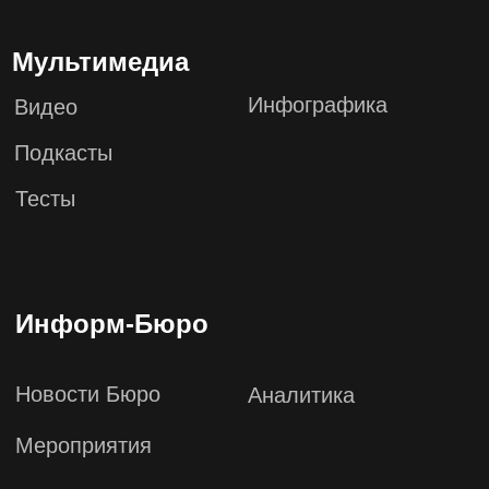
Контакты
123610, Москва, Краснопресненская
набережная, дом 12, подъезд 6, этаж
13, офис 1347
+7 (495) 649-82-44
info@zabeyda.ru
WhatsApp ↗