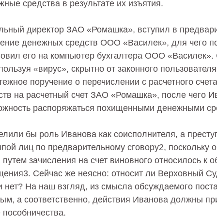
ные средства в результате их изъятия.
льный директор ЗАО «Ромашка», вступил в предвари
ение денежных средств ООО «Василек», для чего п
новил его на компьютер бухгалтера ООО «Василек». 
пользуя «вирус», скрытно от законного пользовател
ежное поручение о перечислении с расчетного сче
тв на расчетный счет ЗАО «Ромашка», после чего И
ожность распоряжаться похищенными денежными ср
елили бы роль Иванова как соисполнителя, а прест
пой лиц по предварительному сговору2, поскольку 
путем зачисления на счет виновного относилось к о
ищения3. Сейчас же неясно: относит ли Верховный С
и нет? На наш взгляд, из смысла обсуждаемого пост
ным, а соответственно, действия Иванова должны пр
 пособничества.