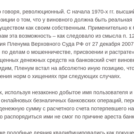
о говоря, революционный. С начала 1970-х гг. высши
зиции о том, что у виновного должна быть реальная
уществом как своим собственным. Применительно к
ам эта возможность – как следовало из смысла п. 1
ия Пленума Верховного Суда РФ от 27 декабря 2007 
 по делам о мошенничестве, присвоении и растрате»
щенных денежных средств на банковский счет виновн
видим, Пленум встал на абсолютно иную позицию, чт
ения норм о хищениях при следующих случаях.
 используя незаконно добытое имя пользователя и 
 онлайновых безналичных банковских операций, пер
енежную сумму с расчетного счета потерпевшего н
ко распорядиться ими не смог по причине ареста банк
ике подобные деяния квалифицировались как покуше