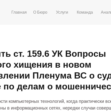
Главная
О Бюро
Услуги
Команда
Анал
ь ст. 159.6 УК Вопросы
го хищения в новом
влении Пленума ВС о су
е по делам о мошенниче
сти компьютерных технологий, когда практически вс
ны в информационных сетях, нередки случаи совер