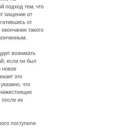
й подход тем, что
ет хищение от
огатившись от
 окончания такого
конченным.
будет возникать
й, если он был
и новое
екает это
 указано, что
 нижестоящих
 после их
рого поступили