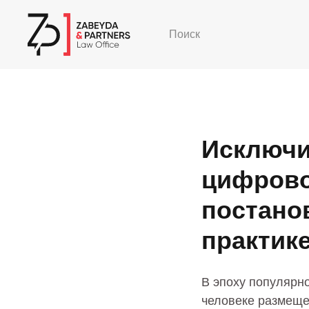
Поиск
Исключит
цифрово
постано
практик
В эпоху популярно
человеке размеще