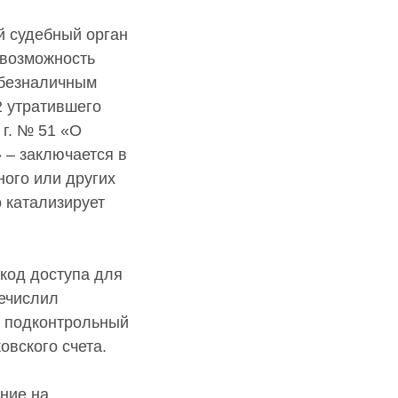
й судебный орган
 возможность
 безналичным
2 утратившего
г. № 51 «О
 – заключается в
ого или других
о катализирует
код доступа для
ечислил
а подконтрольный
овского счета.
ние на