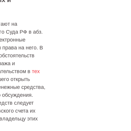
гают на
о Суда РФ в абз.
лектронные
права на него. В
 обстоятельств
ража и
ательством в
тех
его открыть
енежные средства,
о обсуждения.
едств следует
ского счета их
 владельцу этих