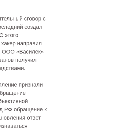
тельный сговор с
оследний создал
С этого
я хакер направил
та ООО «Василек»
ванов получил
едствами.
упление признали
обращение
бъективной
уд РФ обращение к
ановления ответ
изнаваться