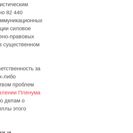
тистическим
но 82 440
оммуникационных
ции силовое
овно-правовых
 в существенном
етственность за
х-либо
твом проблем
влении Пленума
о делам о
еллы этого
ых и