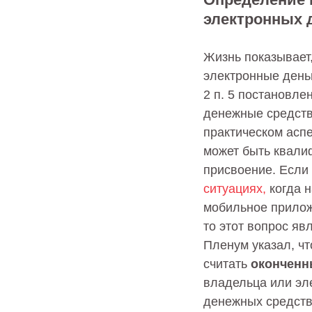
электронных 
Жизнь показывает
электронные день
2 п. 5 постановл
денежные средств
практическом аспе
может быть квалиф
присвоение. Если 
ситуациях,
когда н
мобильное прилож
то этот вопрос яв
Пленум указал, ч
считать
оконченн
владельца или эле
денежных средств