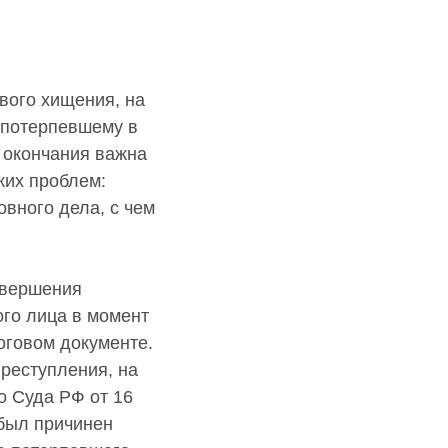
вого хищения, на
о потерпевшему в
 окончания важна
ких проблем:
вного дела, с чем
овершения
го лица в момент
оговом документе.
преступления, на
о Суда РФ от 16
 был причинен