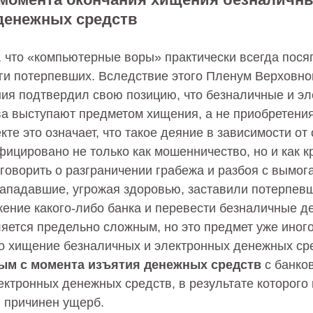
денежных средств
, что «компьютерные воры» практически всегда пося
ги потерпевших. Вследствие этого Пленум Верховног
ения подтвердил свою позицию, что безналичные и э
а выступают предметом хищения, а не приобретения 
кте это означает, что такое деяние в зависимости от
ицировано не только как мошенничество, но и как к
говорить о разграничении грабежа и разбоя с вымог
ападавшие, угрожая здоровью, заставили потерпевш
ение какого-либо банка и перевести безналичные д
ляется предельно сложным, но это предмет уже иног
то хищение безналичных и электронных денежных ср
ым с момента изъятия денежных средств
с банков
ктронных денежных средств, в результате которого
 причинен ущерб.