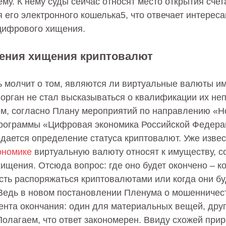
у. К нему суды сейчас относят место открытия сче
 его электронного кошелька5, что отвечает интереса
цифрового хищения.
ения хищения криптовалют
ь молчит о том, являются ли виртуальные валюты и
орган не стал высказываться о квалификации их не
ем, согласно Плану мероприятий по направлению «
рограммы «Цифровая экономика Российской Федера
дается определение статуса криптовалют. Уже извес
ономике
виртуальную валюту относят к имуществу, с
ищения. Отсюда вопрос: где оно будет окончено – к
сть распоряжаться криптовалютами или когда они бу
Ведь в новом постановлении Пленума о мошенничес
ента окончания: один для материальных вещей, друг
Полагаем, что ответ закономерен. Ввиду схожей при