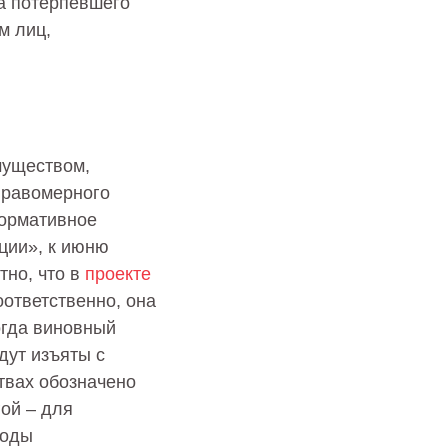
та потерпевшего
м лиц,
муществом,
правомерного
Нормативное
ции», к июню
тно, что в
проекте
оответственно, она
огда виновный
дут изъяты с
твах обозначено
ой – для
роды