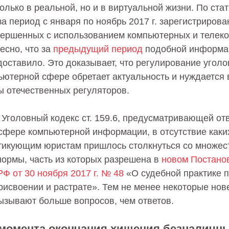
олько в реальной, но и в виртуальной жизни. По ста
 период c января по ноябрь 2017 г. зарегистрирова
вершенных с использованием компьютерных и телек
есно, что за
предыдущий период
подобной информа
доставило. Это доказывает, что регулирование угол
ьютерной сфере обретает актуальность и нуждается
ы отечественных регуляторов.
Уголовный кодекс ст. 159.6, предусматривающей отв
сфере компьютерной информации, в отсутствие каки
тикующим юристам пришлось столкнуться со множес
нормы, часть из которых разрешена в
новом Постано
Ф от 30 ноября 2017 г. № 48
«О судебной практике п
рисвоении и растрате». Тем не менее некоторые нов
вызывают больше вопросов, чем ответов.
момента окончания хищения безналичн