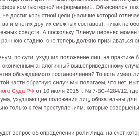
сфере компьютерной информации1. Объяснялся тако
, не достиг корыстной цели (наличие которой отлича
тва и многих других смежных составов), никак не об
нежных средств. А поскольку Пленум перенес момент
 раннюю стадию, оно теперь должно признаваться о
ленум, по сути, ухудшил положение лиц, на практике 
ли оконченным аналогичный вышеприведенному случа
ятия обсуждаемого постановления? То есть имеет л
той части обратную силу? Мы полагаем, что нет. Выт
ного Суда РФ
от 10 июля 2015 г. № 7-ВС-4284/12, где
ума, ухудшающие положения лиц, обязательны для
ьно только к тем преступлениям, которые совершены
дет вопрос об определении роли лица, на счет кото