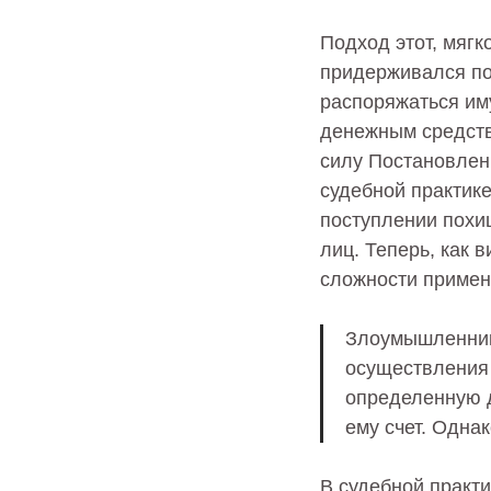
Подход этот, мягк
придерживался по
распоряжаться им
денежным средств
силу Постановлен
судебной практике
поступлении похи
лиц. Теперь, как 
сложности примен
Злоумышленник,
осуществления
определенную д
ему счет. Одна
В судебной практ