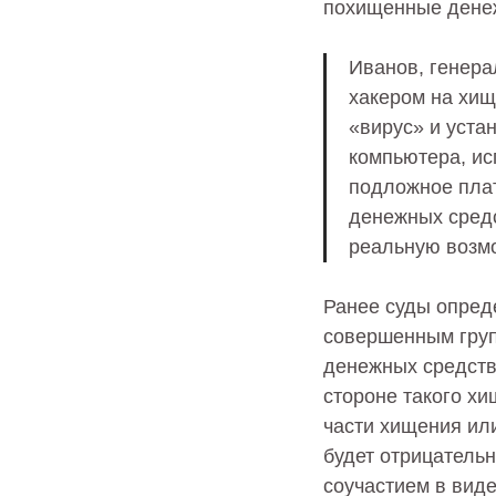
похищенные денеж
Иванов, генера
хакером на хищ
«вирус» и уста
компьютера, ис
подложное плат
денежных средс
реальную возм
Ранее суды опред
совершенным груп
денежных средств 
стороне такого х
части хищения ил
будет отрицатель
соучастием в виде