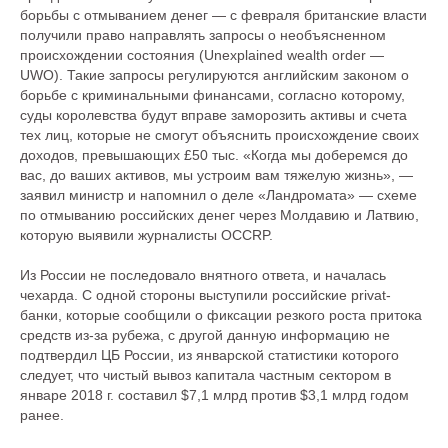
борьбы с отмыванием денег — с февраля британские власти
получили право направлять запросы о необъясненном
происхождении состояния (Unexplained wealth order —
UWO). Такие запросы регулируются английским законом о
борьбе с криминальными финансами, согласно которому,
суды королевства будут вправе заморозить активы и счета
тех лиц, которые не смогут объяснить происхождение своих
доходов, превышающих £50 тыс. «Когда мы доберемся до
вас, до ваших активов, мы устроим вам тяжелую жизнь», —
заявил министр и напомнил о деле «Ландромата» — схеме
по отмыванию российских денег через Молдавию и Латвию,
которую выявили журналисты OCCRP.
Из России не последовало внятного ответа, и началась
чехарда. С одной стороны выступили российские privat-
банки, которые сообщили о фиксации резкого роста притока
средств из-за рубежа, с другой данную информацию не
подтвердил ЦБ России, из январской статистики которого
следует, что чистый вывоз капитала частным сектором в
январе 2018 г. составил $7,1 млрд против $3,1 млрд годом
ранее.