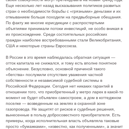
Еще несколько лет назад высказывания политиков развитых
стран о необходимости борьбы с «грязными» деньгами и их
отмыванием больше походили на предвыборные обещания.
По факту же многие юрисдикции с распростертыми
объятиями принимали потоки инвестиций, не особо вникая в
их происхождение. Среди состоятельных российских
граждан наиболее востребованными стали Великобритания,
США и некоторые страны Евросоюза.
В России в это время наблюдалась обратная ситуация —
отток капитала не снижался, и тому есть вполне понятное
объяснение. Безусловно, основной причиной такого
«бегства» послужили отсутствие уважения частной
собственности и независимой судебной системы в
Российской Федерации. Сегодня нет никаких гарантий в
отношении того, что приобретенный у метро ларек в какой-то
момент не будет объявлен самостроем, а дом в коттеджном
поселке — возведенным на землях в охранной зоне
газопровода. Не защитят от рисков и судебные решения,
вынесенные в пользу добросовестного приобретателя. Есть
примеры, когда исполнительная власть объявляла таковые
просто «бумажками», «известно, как полученными», а значит