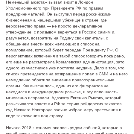
Неменьший ажиотаж вызвал визит в Лондон
Уполномоченного при Президенте РФ по правам
предпринимателей. Он выступил перед российскими
бизнесменами, нашедшими убежище в стране, где
верховенство права — не просто декларативное
утверждение, с призывом вернуться в Россию самим и,
разумеется, возвратить на Родину свои капиталы, с
обещанием внести всех желающих в список на
помилование, который будет передан Президенту РФ. О
перспективах включения в такой список говорить пока рано,
его еще не рассмотрела Кремлевская администрация, зато
одного из участников уже постигла неудача. Дело в том, что
список претендентов на возвращение попал в СМИ и на него
немедленно обратили внимание правоохранительные
органы. Как выяснилось, один из его фигурантов не
находился в международном розыске, и эту оплошность
мгновенно исправили. Адвокату Евгению Рыжову, который
разыскивался властями РФ за серию рейдерских захватов,
суд Нижнего Новгорода заочно избрал меру пресечения в
виде заключения под стражу.
Начало 2018 г. ознаменовалось рядом событий, которые в
своей совокупности могут претендовать на новый тренд года.