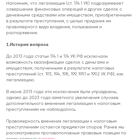
Напомним, что легализация (ст. 174.1 УК) подразумевает
совершение финансовых операций и других сделок с
денежными средствами или имуществом, приобретенными
в результате преступления, с целью придания им
правомерного вида владения, пользования и
распоряжения.
1.История вопроса
До 2013 года статьи 174.1 и 174 УК РФ исключали
возможность квалификации сделок с деньгами и
имуществом, полученными в результате налоговых
преступлений (ст. 193, 194, 198, 199, 199.1 и 199.2 УК РФ), как
легализацию.
В июне 2013 года эти исключения были упразднены,
однако до 2023 года заметного увеличения случаев
дополнительного вменения легализации к налоговым
преступлениям не наблюдалось.
Правомерность вменения легализации к налоговым
преступлениям остается предметом споров. Ранее мы
рассматривали противоположные правовые позиции по
этому вопросу в
посте
.